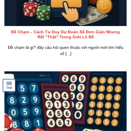
Đề Chạm – Cách Tư Duy Dự Đoán Số Đơn Giản Nhưng
Rất “Thật” Trong Giới Lô Đề
Đề chạm là gì? đây câu hỏi quen thuộc với người mới tìm hiểu
xổ [...]
08
Th8