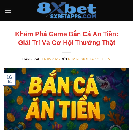
Bỏ
qua
nội
dung
Khám Phá Game Bắn Cá Ăn Tiền:
Giải Trí Và Cơ Hội Thưởng Thật
ĐĂNG VÀO
16.05.2025
BỞI
ADMIN_8XBETAPPS_COM
16
Th5