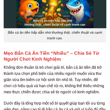
Bắn cá ăn tiền hấp dẫn nhờ thưởng thật, chiến thuật và cạnh
tranh cao.
Mẹo Bắn Cá Ăn Tiền “Nhiều” – Chia Sẻ Từ
Người Chơi Kinh Nghiệm
Không đơn thuần là trò chơi giải trí, bắn cá ăn tiền đã trở
thành lựa chọn phổ biến của nhiều người muốn vừa thư
giãn vừa tìm kiếm cơ hội sinh lời nhỏ lẻ. Tuy nhiên, để
chơi có hiệu quả và hạn chế rủi ro, không thể thiếu những
mẹo thực chiến được chia sẻ từ người có kinh nghiệm.
Dưới đây là tổng hợp một số bí quyết giúp bạn tối ưu từng
viên đạn, nâng cao tỷ lệ bắn cá ăn cá và giữ ví luôn đủ đầy