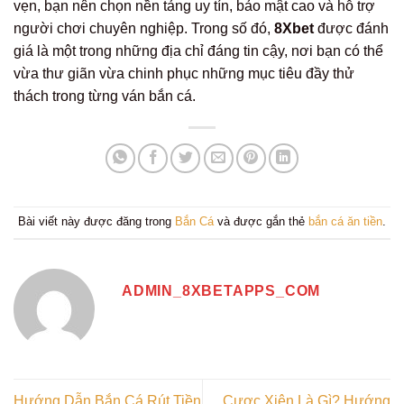
vẹn, bạn nên chọn nền tảng uy tín, bảo mật cao và hỗ trợ
người chơi chuyên nghiệp. Trong số đó,
8Xbet
được đánh
giá là một trong những địa chỉ đáng tin cậy, nơi bạn có thể
vừa thư giãn vừa chinh phục những mục tiêu đầy thử
thách trong từng ván bắn cá.
Bài viết này được đăng trong
Bắn Cá
và được gắn thẻ
bắn cá ăn tiền
.
ADMIN_8XBETAPPS_COM
Hướng Dẫn Bắn Cá Rút Tiền
Cược Xiên Là Gì? Hướng