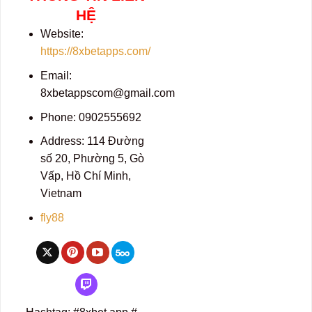
HỆ
Website:
https://8xbetapps.com/
Email:
8xbetappscom@gmail.com
Phone: 0902555692
Address: 114 Đường
số 20, Phường 5, Gò
Vấp, Hồ Chí Minh,
Vietnam
fly88