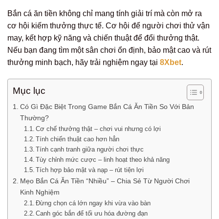
Bắn cá ăn tiền không chỉ mang tính giải trí mà còn mở ra
cơ hội kiếm thưởng thực tế. Cơ hội để người chơi thử vận
may, kết hợp kỹ năng và chiến thuật để đổi thưởng thật.
Nếu bạn đang tìm một sân chơi ổn định, bảo mật cao và rút
thưởng minh bạch, hãy trải nghiệm ngay tại
8Xbet
.
Mục lục
Có Gì Đặc Biệt Trong Game Bắn Cá Ăn Tiền So Với Bản
Thường?
Cơ chế thưởng thật – chơi vui nhưng có lợi
Tính chiến thuật cao hơn hẳn
Tính cạnh tranh giữa người chơi thực
Tùy chỉnh mức cược – linh hoạt theo khả năng
Tích hợp bảo mật và nạp – rút tiện lợi
Mẹo Bắn Cá Ăn Tiền “Nhiều” – Chia Sẻ Từ Người Chơi
Kinh Nghiệm
Đừng chọn cá lớn ngay khi vừa vào bàn
Canh góc bắn để tối ưu hóa đường đạn