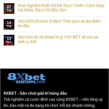
Kinh Nghiệm Nuôi Gà Đá Thực Chiến: Cách Giúp
07
Gà Khỏe, Đá Lì Và Bền Sức
Th8
MSI 2025 tổ chức ở đâu? Thời gian và địa điểm
14
thi đấu
Th6
Món kèo tài xỉu 8xbet là gì ? 8X BET sẽ cho ae
13
biết cụ thể!
Th6
8XBET
- Sân chơi giải trí hàng đầu
Trải nghiệm cá cược đỉnh cao cùng 8XBET – nền tảng uy
tín, bảo mật và đa dạng trò chơi. Hỗ trợ nhanh chóng,